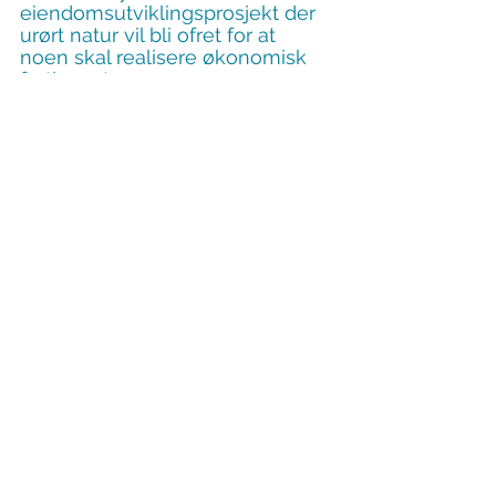
eiendomsutviklingsprosjekt der 
urørt natur vil bli ofret for at 
noen skal realisere økonomisk 
fortjeneste.
Dette vil føre til at fremtidige 
generasjoner ikke vil få oppleve 
gleden av ubebygget natur og 
mulighetene til tur- og friluftsliv i 
nærområdene.
Derfor sier Askøylisten ja til 
naturen, og nei til at denne 
ødelegges fordi kommersielle 
interesser presser på. I et klima- 
og generasjonsperspektiv tror vi 
dette er et fornuftig standpunkt.