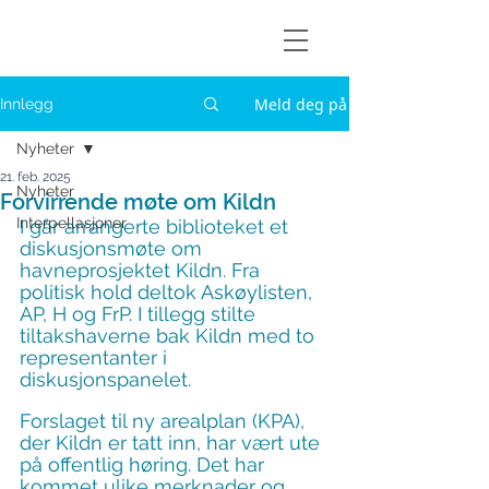
Askøylisten
Meld deg på
Innlegg
Nyheter
21. feb. 2025
Nyheter
Forvirrende møte om Kildn
Interpellasjoner
I går arrangerte biblioteket et 
diskusjonsmøte om 
havneprosjektet Kildn. Fra 
politisk hold deltok Askøylisten, 
AP, H og FrP. I tillegg stilte 
tiltakshaverne bak Kildn med to 
representanter i 
diskusjonspanelet.
Forslaget til ny arealplan (KPA), 
der Kildn er tatt inn, har vært ute 
på offentlig høring. Det har 
kommet ulike merknader og 