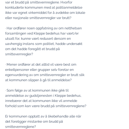
var et brudd på smittevernreglene. Hvorfor 
konkluderte kommunen med at politianmeldelse 
ikke var egnet virkemiddel for å avdekke om lokale 
eller nasjonale smittevernregler var brutt?
· Har ordfører noen oppfatning av om netthetsen 
forsamlingen ved Kleppe bedehus har vært/er 
utsatt for, kunne vært redusert dersom en 
uavhengig instans som politiet, hadde undersøkt 
om det hadde foregått et brudd på 
smittevernregler?
· Mener ordfører at det alltid vil være best om 
enkeltpersoner eller grupper selv foretar en 
egenvurdering av om smittevernregler er brutt slik 
at kommunen slipper å gå til anmeldelse?
· Som følge av at kommunen ikke gikk til 
anmeldelse av gudstjenesten i Kleppe bedehus, 
innebærer det at kommunen ikke vil anmelde 
forhold som kan være brudd på smitte­vern­reglene?
Er kommunen opptatt av å likebehandle alle når 
det foreligger mistanke om brudd på 
smittevernreglene? 