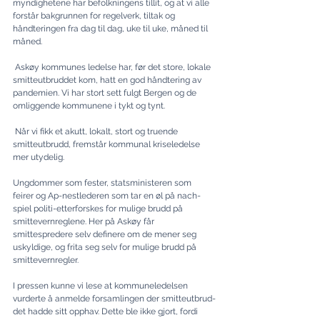
myndighetene har befolkningens tillit, og at vi alle 
forstår bakgrunnen for regelverk, tiltak og 
håndteringen fra dag til dag, uke til uke, måned til 
måned.
 Askøy kommunes ledelse har, før det store, lokale 
smitteutbruddet kom, hatt en god håndtering av 
pandemien. Vi har stort sett fulgt Bergen og de 
omliggende kommunene i tykt og tynt.
 Når vi fikk et akutt, lokalt, stort og truende 
smitteutbrudd, fremstår kommunal kriseledelse 
mer utydelig.
Ungdommer som fester, statsministeren som 
feirer og Ap-nestlederen som tar en øl på nach­
spiel politi-etterforskes for mulige brudd på 
smittevernreglene. Her på Askøy får 
smittespredere selv definere om de mener seg 
uskyldige, og frita seg selv for mulige brudd på 
smittevernregler.
I pressen kunne vi lese at kommuneledelsen 
vurderte å anmelde forsamlingen der smitteut­brud­
det hadde sitt opphav. Dette ble ikke gjort, fordi 