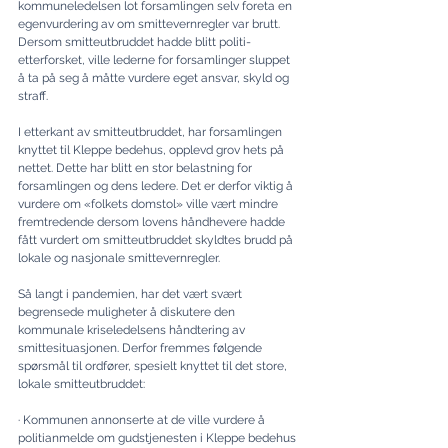
kommuneledelsen lot forsamlingen selv foreta en 
egenvurdering av om smittevernregler var brutt. 
Dersom smitteutbruddet hadde blitt politi-
etterforsket, ville lederne for forsamlinger sluppet 
å ta på seg å måtte vurdere eget ansvar, skyld og 
straff.
I etterkant av smitteutbruddet, har forsamlingen 
knyttet til Kleppe bedehus, opplevd grov hets på 
nettet. Dette har blitt en stor belastning for 
forsamlingen og dens ledere. Det er derfor viktig å 
vurdere om «folkets domstol» ville vært mindre 
fremtredende dersom lovens håndhevere hadde 
fått vurdert om smitteutbruddet skyldtes brudd på 
lokale og nasjonale smittevernregler.
Så langt i pandemien, har det vært svært 
begrensede muligheter å diskutere den 
kommunale krise­ledelsens håndtering av 
smittesituasjonen. Derfor fremmes følgende 
spørsmål til ordfører, spesielt knyttet til det store, 
lokale smitteutbruddet:
· Kommunen annonserte at de ville vurdere å 
politianmelde om gudstjenesten i Kleppe bedehus 