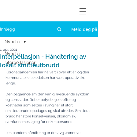
Askøylisten
Meld deg på
Innlegg
Nyheter
1. apr. 2021
Nyheter
Interpellasjon - Håndtering av
Interpellasjoner
lokalt smitteutbrudd
Koronapandemien har nå vart i over ett år, og den 
kommunale kriseledelsen har vært operativ like 
lenge.
Den pågående smitten kan gi livstruende sykdom 
og senskader. Det er betydelige krefter og 
kostnader som settes i sving når et stort 
smitteutbrudd oppdages og skal utredes. 
Smitte­ut­
brudd har store konsekvenser, økonomisk, 
samfunnsmessig og for enkeltpersoner.
I en pandemihåndtering er det avgjørende at 