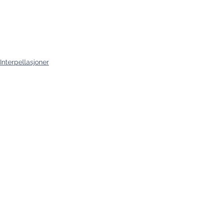
Interpellasjoner
Se alle
Siste innlegg