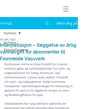
Askøylisten
Meld deg på
Innlegg
Nyheter
20. okt. 2022
Nyheter
Interpellasjon – Ileggelse av årlig
Interpellasjoner
vannavgift for abonnenter til
Fromreide Vassverk
Kommunen må ha en lokal forskrift for å kunne 
innkreve gebyr på selvkosttjenest­er. For vann- og 
avløpstjenester har Askøy kommune, ved 
kommunestyret, i janu­ar 2005 vedtatt «Forskrift 
om vann- og avløpsgebyrer, Askøy kommune, 
Horda­land». Hjemmelsgrunnlaget for innkreving av 
gebyrer for vann er en opphevet versjon av vass- 
og kloakkavgiftslova fra 1974.
Interpellanten har nylig stilt flere spørsmål om 
kommunen har rettslig grunnlag etter formell lov 