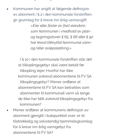
Kommunen har angitt at følgende definisjon 
av abonnent i § 2 i den kommunale forskriften, 
gir grunnlag for å kreve inn årlig vannavgift:
«Eier eller fester av fast eiendom, 
som kommunen i medhold av plan- 
og bygningsloven § 65, § 66 eller § 92 
har krevd tilknyttet kommunal vann- 
og/eller avløpsledning.»
  I § 10 i den kommunale forskriften står det 
at tilkoplingsgebyr skal være betalt før 
  tilkopling skjer. Hvorfor har ikke 
kommunen avkrevd abonnentene til FV SA 
  tilkoplingsgebyr? Mener ordfører at 
abonnentene til FV SA kan betraktes som 
  abonnenter til kommunalt vann så lenge 
de ikke har blitt avkrevd tilkoplingsgebyr fra 
  kommunen?
Mener ordfører at kommunens definisjon av 
abonnent gjengitt i kulepunktet over, er et 
tilstrekkelig og selvstendig hjemmelsgrunnlag 
for å kreve inn årlig vanngebyr fra 
abonnentene til FV SA?