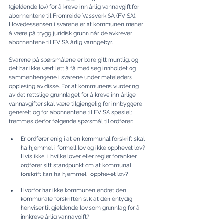
(gjeldende lov) for å kreve inn årlig vannavgift for 
abonnentene til Fromreide Vassverk SA (FV SA). 
Hovedessensen i svarene er at kommunen mener 
å være på trygg juridisk grunn når de avkrever 
abonnentene til FV SA årlig vanngebyr.
Svarene på spørsmålene er bare gitt muntlig, og 
det har ikke vært lett å få med seg innholdet og 
sammenhengene i svarene under møteleders 
opplesing av disse. For at kommunens vurdering 
av det rettslige grunnlaget for å kreve inn årlige 
vannavgifter skal være tilgjengelig for innbyggere 
generelt og for abonnentene til FV SA spesielt, 
fremmes derfor følgende spørsmål til ordfører:
Er ordfører enig i at en kommunal forskrift skal 
ha hjemmel i formell lov og ikke opphevet lov? 
Hvis ikke, i hvilke lover eller regler forankrer 
ordfører sitt standpunkt om at kommunal 
forskrift kan ha hjemmel i opphevet lov?
Hvorfor har ikke kommunen endret den 
kommunale forskriften slik at den entydig 
henviser til gjeldende lov som grunnlag for å 
innkreve årlig vannavgift?