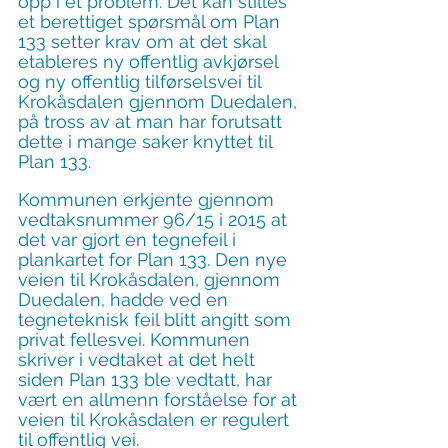
opp i et problem. Det kan stilles 
et berettiget spørsmål om Plan 
133 setter krav om at det skal 
etableres ny offentlig avkjørsel 
og ny offentlig tilførselsvei til 
Krokåsdalen gjennom Duedalen, 
på tross av at man har forutsatt 
dette i mange saker knyttet til 
Plan 133.
Kommunen erkjente gjennom 
vedtaksnummer 96/15 i 2015 at 
det var gjort en tegnefeil i 
plankartet for Plan 133. Den nye 
veien til Krokåsdalen, gjennom 
Duedalen, hadde ved en 
tegneteknisk feil blitt angitt som 
privat fellesvei. Kommunen 
skriver i vedtaket at det helt 
siden Plan 133 ble vedtatt, har 
vært en allmenn forståelse for at 
veien til Krokåsdalen er regulert 
til offentlig vei.