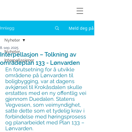
Askøylisten
Meld deg på
Innlegg
Nyheter
8. sep. 2025
Nyheter
Interpellasjon – Tolkning av
Interpellasjoner
områdeplan 133 - Lønvarden
En forutsetning for å utvikle 
områdene på Lønvarden til 
boligbygging, var at dagens 
avkjørsel til Krokåsdalen skulle 
erstattes med en ny offentlig vei 
gjennom Duedalen. Statens 
Vegvesen, som veimyndighet, 
satte dette som et tydelig krav i 
forbindelse med høringsprosess 
og planarbeidet med Plan 133 – 
Lønvarden.