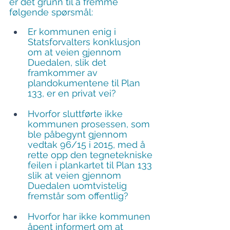
er det grunn til å fremme 
følgende spørsmål:
Er kommunen enig i 
Statsforvalters konklusjon 
om at veien gjennom 
Duedalen, slik det 
framkommer av 
plandokumentene til Plan 
133, er en privat vei?
Hvorfor sluttførte ikke 
kommunen prosessen, som 
ble påbegynt gjennom 
vedtak 96/15 i 2015, med å 
rette opp den tegnetekniske 
feilen i plankartet til Plan 133 
slik at veien gjennom 
Duedalen uomtvistelig 
fremstår som offentlig?
Hvorfor har ikke kommunen 
åpent informert om at 