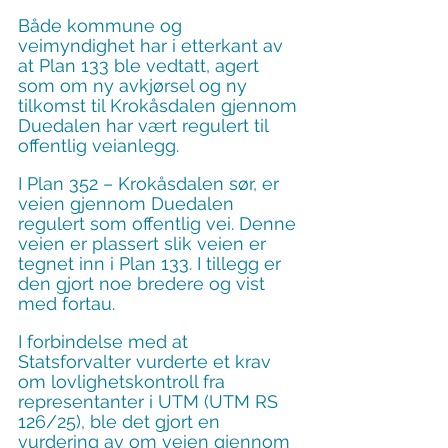
Både kommune og 
veimyndighet har i etterkant av 
at Plan 133 ble vedtatt, agert 
som om ny avkjørsel og ny 
tilkomst til Krokåsdalen gjennom 
Duedalen har vært regulert til 
offentlig veianlegg.
I Plan 352 – Krokåsdalen sør, er 
veien gjennom Duedalen 
regulert som offentlig vei. Denne 
veien er plassert slik veien er 
tegnet inn i Plan 133. I tillegg er 
den gjort noe bredere og vist 
med fortau.
I forbindelse med at 
Statsforvalter vurderte et krav 
om lovlighetskontroll fra 
representanter i UTM (UTM RS 
126/25), ble det gjort en 
vurdering av om veien gjennom 