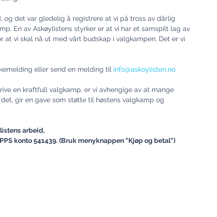
og det var gledelig å registrere at vi på tross av dårlig 
. En av Askøylistens styrker er at vi har et samspilt lag av 
at vi skal nå ut med vårt budskap i valgkampen. Det er vi 
akemelding eller send en melding til 
info@askoylisten.no
 drive en kraftfull valgkamp, er vi avhengige av at mange 
et, gir en gave som støtte til høstens valgkamp og 
istens arbeid,
 VIPPS konto 541439. (Bruk menyknappen "Kjøp og betal")