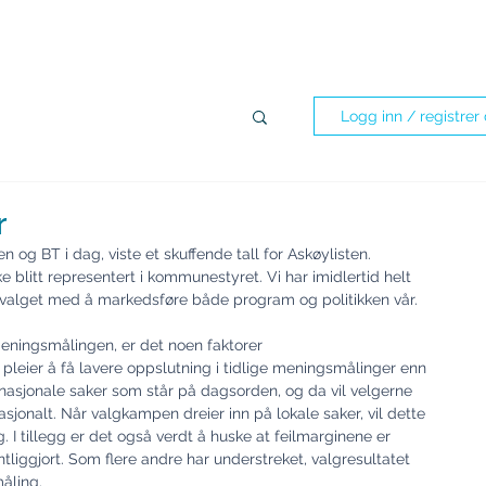
pellasjoner
Om oss
Program 2023-2027
Kandidater
Logg inn / registrer
r
g BT i dag, viste et skuffende tall for Askøylisten. 
e blitt representert i kommunestyret. Vi har imidlertid helt 
t valget med å markedsføre både program og politikken vår.
eningsmålingen, er det noen faktorer
er pleier å få lavere oppslutning i tidlige meningsmålinger enn 
 nasjonale saker som står på dagsorden, og da vil velgerne 
sjonalt. Når valgkampen dreier inn på lokale saker, vil dette 
 I tillegg er det også verdt å huske at feilmarginene er 
tliggjort. Som flere andre har understreket, valgresultatet 
åling.