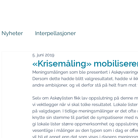
Askøylisten
Hjem
Nyheter
Inter
Nyheter
Interpellasjoner
5. juni 2019
«Krisemåling» mobilisere
Meningsmålingen som ble presentert i Askøyværingen o
Dersom dette hadde blitt valgresultatet, hadde vi ikk
andre ambisjoner, og vil derfor stå på helt fram mo
Selv om Askøylisten fikk lav oppslutning på denne m
vi vektlegger når vi skal tolke resultatet. Lokale list
på valgdagen. I tidlige meningsmålinger er det ofte
knytte sin stemme til partiet de sympatiserer med na
gi lokale lister større oppmerksomhet og oppslutning.
vesentlige i målinger av den typen som i dag er offen
vil bli et annet enn det som vises i dagens meningsm