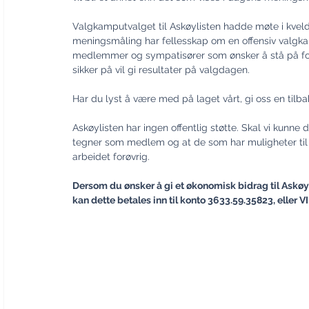
Valgkamputvalget til Askøylisten hadde møte i kveld, 
meningsmåling har fellesskap om en offensiv valgkamp
medlemmer og sympatisører som ønsker å stå på for 
sikker på vil gi resultater på valgdagen.
Har du lyst å være med på laget vårt, gi oss en tilb
Askøylisten har ingen offentlig støtte. Skal vi kunne
tegner som medlem og at de som har muligheter til d
arbeidet forøvrig.
Dersom du ønsker å gi et økonomisk bidrag til Askøyl
kan dette betales inn til konto 3633.59.35823, eller