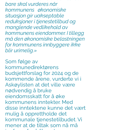
bare skal vurderes når 
kommunens   økonomiske 
situasjon gir uakseptable 
reduksjoner i tjenestetilbud og 
manglende vedlikehold av 
kommunens eiendommer. I tillegg 
må den økonomiske belast­ning­en 
for kommunens innbyggere ikke 
blir urimelig.»
Som følge av 
kommunedirektørens 
budsjettforslag for 2024 og de 
kommende årene, vurderte vi i 
Askøylisten at det ville være 
nødvendig å bruke 
eiendomsskatt for å øke 
kommunens inntekter. Med 
disse inntektene kunne det vært 
mulig å opprettholde det 
kommunale tjenestetilbudet. Vi 
mener at de tiltak som nå må 