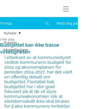
Askøylisten
Meld deg på
Innlegg
Nyheter
7. feb. 2024
Nyheter
Budsjettet kan ikke trasse
Interpellasjoner
virkeligheten
I etterkant av at kommunestyret 
vedtok kommunens budsjett for 
2024 og økonomiplanen for 
perioden 2024-2027, har det vært 
en offentlig debatt om 
budsjettet. Flertallet bak 
budsjettet har i stor grad 
fokusert på at de vil styre 
kommuneøkonomien slik at 
eiendomsskatt ikke skal brukes 
for å øke kommunens inntekter. 