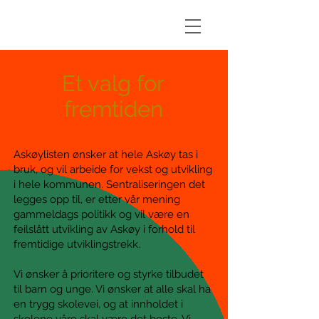
Askøylisten
Et valg for
fremtiden
Askøylisten ønsker at hele Askøy tas i
bruk, og vil arbeide for vekst og utvikling
i hele kommunen. Sentraliseringen det
legges opp til, er etter vår mening
gammeldags politikk og vil være en
feilslått utvikling av Askøy i forhold til
fremtidige utviklingstrekk.
Vi ønsker å prioritere og styrke tilbudet
til barn og unge. Vi ønsker at alle skal ha
en trygg skolevei, og at innholdet i