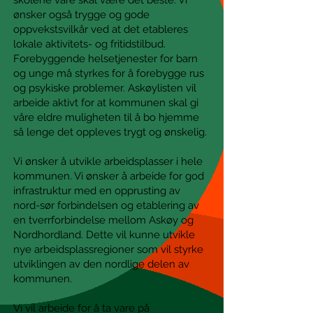
skolene våre skal være det beste. Vi
ønsker også trygge og gode
oppvekstsvilkår ved at det etableres
lokale aktivitets- og fritidstilbud.
Forebyggende helsetjenester for barn
og unge må styrkes for å forebygge rus
og psykiske problemer. Askøylisten vil
arbeide aktivt f
or at kommunen skal gi
våre eldre muligheten til å bo hjemme
så lenge det oppleves trygt og ønskelig.
Vi ønsker å utvikle arbeidsplasser i hele
kommunen. Vi ønsker å arbeide for god
infrastruktur med en opprusting av
nord-sør forbindelsen og etablering av
en tverrforbindelse mellom Askøy og
Nordhordland. Dette vil kunne utvikle
nye arbeidsplassregioner som vil styrke
utviklingen av den nordlige delen av
kommunen.
Vi vil arbeide for å ta vare på