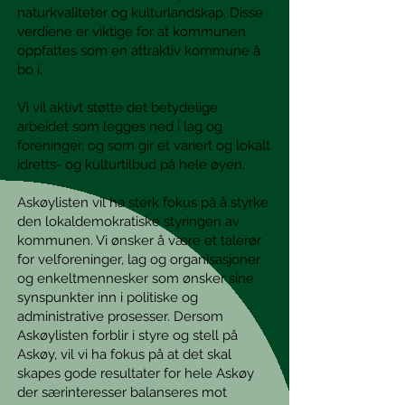
naturkvaliteter og kulturlandskap. Disse
verdiene er viktige for at kommunen
oppfattes som en attraktiv kommune å
bo i.
Vi vil aktivt støtte det betydelige
arbeidet som legges ned i lag og
foreninger, og som gir et variert og lokalt
idretts- og kulturtilbud på hele øyen.
Askøylisten vil ha sterk fokus på å styrke
den lokaldemokratiske styringen av
kommunen. Vi ønsker å være et talerør
for velforeninger, lag og organisasjoner
og enkeltmennesker som ønsker sine
synspunkter inn i politiske og
administrative prosesser. Dersom
Askøylisten forblir i styre og stell på
Askøy, vil vi ha fokus på at det skal
skapes gode resultater for hele Askøy
der særinteresser balanseres mot