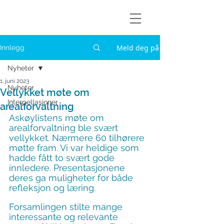
Askøylisten
Meld deg på
Innlegg
Nyheter
1. juni 2023
Nyheter
Vellykket møte om
Interpellasjoner
arealforvaltning
Askøylistens møte om 
arealforvaltning ble svært 
vellykket. Nærmere 60 tilhørere 
møtte fram. Vi var heldige som 
hadde fått to svært gode 
innledere. Presentasjonene 
deres ga muligheter for både 
refleksjon og læring.
Forsamlingen stilte mange 
interessante og relevante 