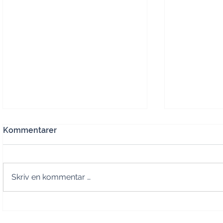
Kommentarer
Skriv en kommentar …
Driver Askøy24 med politisk
Vakler fina
sensur?
Fysak-hall