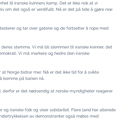
het til iranske kvinners kamp. Det er ikke nok at vi 
elv om det også er verdifullt. Nå er det på tide å gjøre noe 
 bli deres stemme. Vi må bli stemmen til iranske kvinner, det 
demokrati. Vi må markere og hedre den iranske 
 at Norge bidrar mer. Nå er det ikke tid for å svikte 
e må komme på banen nå.
d, derfor er det nødvendig at norske myndigheter reagerer 
 og iranske folk og viser solidaritet. Flere land har allerede 
le undertrykkelsen av demonstranter også møtes med 