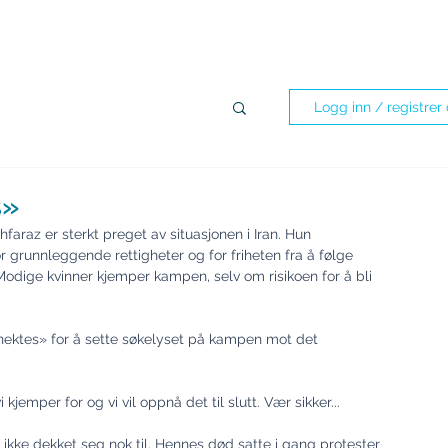
pellasjoner
Om oss
Program 2023-2027
Kandidater
Logg inn / registrer
s»
az er sterkt preget av situasjonen i Iran. Hun 
r grunnleggende rettigheter og for friheten fra å følge 
Modige kvinner kjemper kampen, selv om risikoen for å bli 
nektes» for å sette søkelyset på kampen mot det 
i kjemper for og vi vil oppnå det til slutt. Vær sikker...
n ikke dekket seg nok til. Hennes død satte i gang protester 