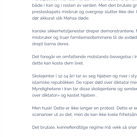
både i Iran og i resten av verden. Men den brutale g
presteskapets misbruk og overgrep slutter ikke der. I
dør akkurat slik Mahsa døde.
Iranske sikkerhetstjenester dreper demonstrantene, fo
misbruker og truer familiemedlemmene til de avdøde f
drept barna deres.
Det foregår en omfattende motstands-bevegelse i Iran
dette kan koste dem livet.
Skolejenter ( 12-14 år) tar av seg hijaben og river i 
islamske republikken. De roper død over diktator med
Myndighetene i Iran tar disse skolejentene og sender
over diktator» og kastet hijaben .
Men husk! Dette er ikke lenger en protest. Dette er e
scenarioer ut av det, men de kan ikke kvele frihetså
Det brutale, kvinnefiendtlige regime må vekk så sna