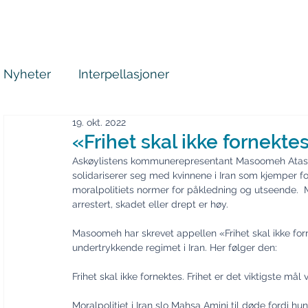
Askøylisten
Hjem
Nyheter
Inter
Nyheter
Interpellasjoner
19. okt. 2022
«Frihet skal ikke fornekte
Askøylistens kommunerepresentant Masoomeh Atashfar
solidariserer seg med kvinnene i Iran som kjemper fo
moralpolitiets normer for påkledning og utseende.  
arrestert, skadet eller drept er høy.
Masoomeh har skrevet appellen «Frihet skal ikke for
undertrykkende regimet i Iran. Her følger den:
Frihet skal ikke fornektes. Frihet er det viktigste mål v
Moralpolitiet i Iran slo Mahsa Amini til døde fordi hu