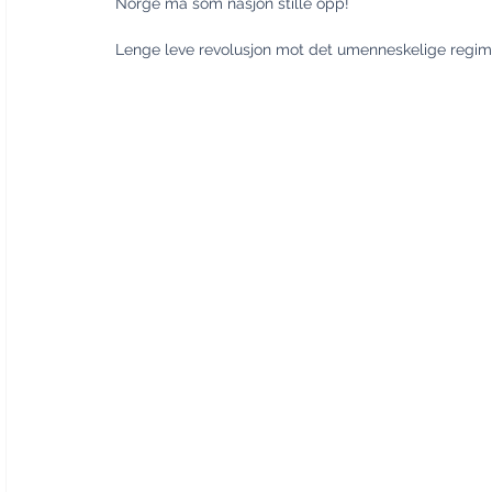
Norge må som nasjon stille opp!
Lenge leve revolusjon mot det umenneskelige regime