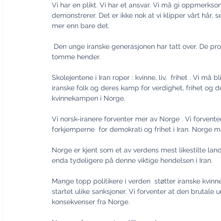
Vi har en plikt. Vi har et ansvar. Vi må gi oppmerksom
demonstrerer. Det er ikke nok at vi klipper vårt hår, s
mer enn bare det. 
 Den unge iranske generasjonen har tatt over. De protesterer og tar over gatene og de fortsetter å rope med 
tomme hender.
Skolejentene i Iran roper : kvinne, liv,  frihet . Vi må
iranske folk og deres kamp for verdighet, frihet og 
kvinnekampen i Norge.
Vi norsk-iranere forventer mer av Norge . Vi forventer
forkjemperne  for demokrati og frihet i Iran. Norg
Norge er kjent som et av verdens mest likestilte lan
enda tydeligere på denne viktige hendelsen i Iran. 
Mange topp politikere i verden  støtter iranske kvinner
startet ulike sanksjoner. Vi forventer at den bruta
konsekvenser fra Norge.