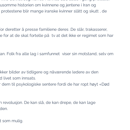
rusomme historien om kvinnene og jentene i Iran og 
 protestene blir mange iranske kvinner slått og skutt , de 
r deretter å presse familiene deres .De slår, trakasserer, 
or at de skal fortelle på  tv at det ikke er regimet som har 
. Folk fra alle lag i samfunnet  viser sin motstand, selv om 
stykker bilder av tidligere og nåværende ledere av den 
 livet som innsats.
 dem til psykologiske sentere fordi de har ropt høyt «Død 
n revolusjon. De kan slå, de kan drepe, de kan lage 
nden.
rt som mulig.