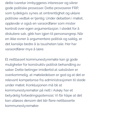
dette ivaretar innbyggeres interesser og sikrer 
gode politiske prosesser. Dette provoserer FRP, 
som tydeligvis synes at omtrentlighet og uklare 
politiske vedtak er tjenlig. Under debatten i møtet, 
opplevde vi også en varaordfører som mister 
kontroll over egen argumentasjon. I stedet for å 
diskutere sak, gikk han igjen til personangrep. Når 
en ikke evner å argumentere politisk og saklig, er 
det kanskje bedre å la tausheten tale. Her har 
varaordfører mye å lære.
Et nettbasert kommunestyremøte kan gi gode 
muligheter for konstruktiv politisk behandling av 
saker. Dette betinger imidlertid at sakslisten er 
overkommelig, at møteledelsen er god og at det er 
relevant kompetanse fra administrasjonen til stede 
under møtet. Konklusjonen må bli at 
kommunestyremøter på nett i Askøy har et 
betydelig forbedringspotensial. Vi får håpe at det 
kan utløses dersom det blir flere nettbaserte 
kommunestyremøter.