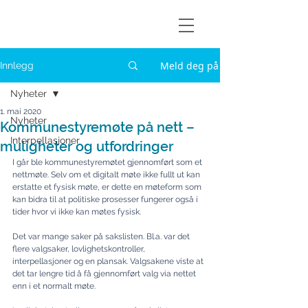
Askøylisten
Meld deg på
Innlegg
Nyheter
1. mai 2020
Nyheter
Kommunestyremøte på nett –
Interpellasjoner
muligheter og utfordringer
I går ble kommunestyremøtet gjennomført som et 
nettmøte. Selv om et digitalt møte ikke fullt ut kan 
erstatte et fysisk møte, er dette en møteform som 
kan bidra til at politiske prosesser fungerer også i 
tider hvor vi ikke kan møtes fysisk.
Det var mange saker på sakslisten. Bl.a. var det 
flere valgsaker, lovlighetskontroller, 
interpellasjoner og en plansak. Valgsakene viste at 
det tar lengre tid å få gjennomført valg via nettet 
enn i et normalt møte.