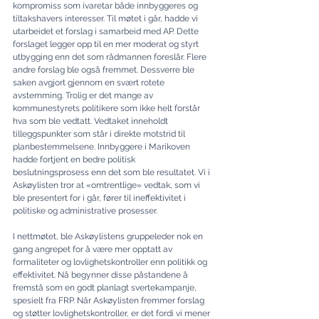
kompromiss som ivaretar både innbyggeres og 
tiltakshavers interesser. Til møtet i går, hadde vi 
utarbeidet et forslag i samarbeid med AP. Dette 
forslaget legger opp til en mer moderat og styrt 
utbygging enn det som rådmannen foreslår. Flere 
andre forslag ble også fremmet. Dessverre ble 
saken avgjort gjennom en svært rotete 
avstemming. Trolig er det mange av 
kommunestyrets politikere som ikke helt forstår 
hva som ble vedtatt. Vedtaket inneholdt 
tilleggspunkter som står i direkte motstrid til 
planbestemmelsene. Innbyggere i Marikoven 
hadde fortjent en bedre politisk 
beslutningsprosess enn det som ble resultatet. Vi i 
Askøylisten tror at «omtrentlige» vedtak, som vi 
ble presentert for i går, fører til ineffektivitet i 
politiske og administrative prosesser.
I nettmøtet, ble Askøylistens gruppeleder nok en 
gang angrepet for å være mer opptatt av 
formaliteter og lovlighetskontroller enn politikk og 
effektivitet. Nå begynner disse påstandene å 
fremstå som en godt planlagt svertekampanje, 
spesielt fra FRP. Når Askøylisten fremmer forslag 
og støtter lovlighetskontroller, er det fordi vi mener 