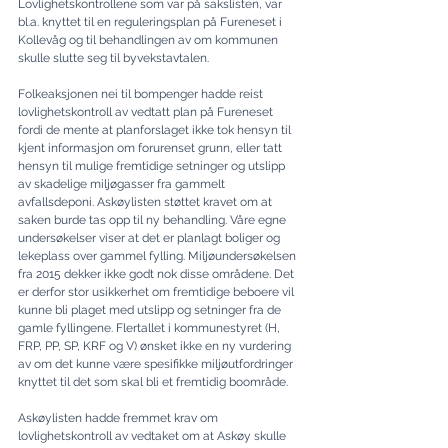
Lovlighetskontrollene som var på sakslisten, var 
bl.a. knyttet til en reguleringsplan på Fureneset i 
Kollevåg og til behandlingen av om kommunen 
skulle slutte seg til byvekstavtalen.
Folkeaksjonen nei til bompenger hadde reist 
lovlighetskontroll av vedtatt plan på Fureneset 
fordi de mente at planforslaget ikke tok hensyn til 
kjent informasjon om forurenset grunn, eller tatt 
hensyn til mulige fremtidige setninger og utslipp 
av skadelige miljøgasser fra gammelt 
avfallsdeponi. Askøylisten støttet kravet om at 
saken burde tas opp til ny behandling. Våre egne 
undersøkelser viser at det er planlagt boliger og 
lekeplass over gammel fylling. Miljøundersøkelsen 
fra 2015 dekker ikke godt nok disse områdene. Det 
er derfor stor usikkerhet om fremtidige beboere vil 
kunne bli plaget med utslipp og setninger fra de 
gamle fyllingene. Flertallet i kommunestyret (H, 
FRP, PP, SP, KRF og V) ønsket ikke en ny vurdering 
av om det kunne være spesifikke miljøutfordringer 
knyttet til det som skal bli et fremtidig boområde.
Askøylisten hadde fremmet krav om 
lovlighetskontroll av vedtaket om at Askøy skulle 