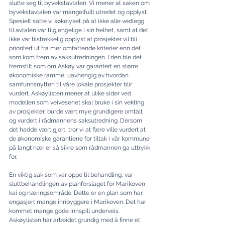
slutte seg til byvekstavtalen. Vi mener at saken om 
byvekstavtalen var mangelfullt utredet og opplyst. 
Spesielt satte vi søkelyset på at ikke alle vedlegg 
til avtalen var tilgjengelige i sin helhet, samt at det 
ikke var tilstrekkelig opplyst at prosjekter vil bli 
prioritert ut fra mer omfattende kriterier enn det 
som kom frem av saksutredningen. I den ble det 
fremstilt som om Askøy var garantert en større 
økonomiske ramme, uavhengig av hvordan 
samfunnsnytten til våre lokale prosjekter blir 
vurdert. Askøylisten mener at ulike sider ved 
modellen som veivesenet skal bruke i sin vekting 
av prosjekter, burde vært mye grundigere omtalt 
og vurdert i rådmannens saksutredning. Dersom 
det hadde vært gjort, tror vi at flere ville vurdert at 
de økonomiske garantiene for tiltak i vår kommune 
på langt nær er så sikre som rådmannen ga uttrykk 
for.
En viktig sak som var oppe til behandling, var 
sluttbehandlingen av planforslaget for Marikoven 
kai og næringsområde. Dette er en plan som har 
engasjert mange innbyggere i Marikoven. Det har 
kommet mange gode innspill underveis. 
Askøylisten har arbeidet grundig med å finne et 