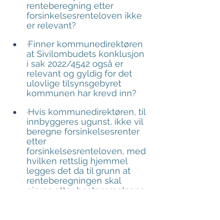
renteberegning etter 
forsinkelsesrenteloven ikke 
er relevant?
·Finner kommunedirektøren 
at Sivilombudets konklusjon 
i sak 2022/4542 også er 
relevant og gyldig for det 
ulovlige tilsynsgebyret 
kommunen har krevd inn?
·Hvis kommunedirektøren, til 
innbyggeres ugunst, ikke vil 
beregne forsinkelsesrenter 
etter 
forsinkelsesrenteloven, med 
hvilken rettslig hjemmel 
legges det da til grunn at 
renteberegningen skal 
gjøres etter bestemmelsene 
i eiendomsskatteloven?