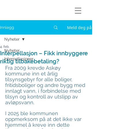
Askøylisten
Meld deg på
Innlegg
Nyheter
4. feb.
Nyheter
Interpellasjon – Fikk innbyggere
Interpellasjoner
riktig tilbakebetaling?
Fra 2009 krevde Askøy 
kommune inn et årlig 
tilsynsgebyr for alle boliger, 
fritidsboliger og andre bygg med 
innlagt vann, i forbindelse med 
tilsyn og kontroll av utslipp av 
avløpsvann.
I 2025 ble kommunen 
oppmerksom på at det ikke var 
hjemmel å kreve inn dette 