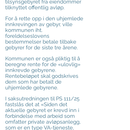
tilsynsgebyret fra eiendommer 
tilknyttet offentlig avløp.
For å rette opp i den uhjemlede 
innkrevingen av gebyr, ville 
kommunen iht. 
foreldelseslovens 
bestemmelser betale tilbake 
gebyrer for de siste tre årene.
Kommunen er også pliktig til å 
beregne rente for de «ulovlig» 
innkrevde gebyrene. 
Rentebeløpet skal godskrives 
dem som har betalt de 
uhjemlede gebyrene.
I saksutredningen til PS 111/25 
fastslås det at «Siden det 
aktuelle gebyret er krevd inn i 
forbindelse med arbeid som 
omfatter private avløpsanlegg, 
som er en type VA-tjeneste, 