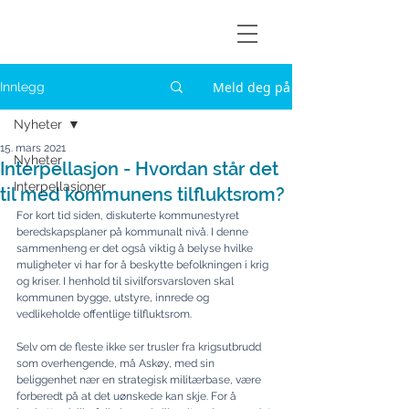
Askøylisten
Meld deg på
Innlegg
Nyheter
15. mars 2021
Nyheter
Interpellasjon - Hvordan står det
Interpellasjoner
til med kommunens tilfluktsrom?
For kort tid siden, diskuterte kommunestyret 
beredskapsplaner på kommunalt nivå. I denne 
sammen­heng er det også viktig å belyse hvilke 
muligheter vi har for å beskytte befolkningen i krig 
og kriser. I henhold til sivilforsvarsloven skal 
kommunen bygge, utstyre, innrede og 
vedlikeholde offentlige tilfluktsrom.
Selv om de fleste ikke ser trusler fra krigsutbrudd 
som overhengende, må Askøy, med sin 
beliggenhet nær en strategisk militærbase, være 
forberedt på at det uønskede kan skje. For å 