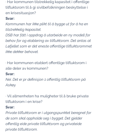
· Har kommunen tilstrekkelig kapasitet i offentlige 
tilfluktsrom til å gi sivilbefolkningen beskyttelse i 
en krisesituasjon?
Svar:
Kommunen har ikke plikt til å bygge ut for å ha en 
tilstrekkelig kapasitet.
DSB har fått i oppdrag å utarbeide en ny modell for 
behov for og etablering av tilfluktsrom. Det antas at 
Løfjellet som er det eneste offentlige tilfluktsrommet 
ikke dekker behovet.
· Har kommunen etablert offentlige tilfluktsrom i 
alle deler av kommunen?
Svar:
Nei. Det er pr definisjon 1 offentlig tilfluktsrom på 
Askøy.
· Vil allmenheten ha muligheter til å bruke private 
tilfluktsrom i en krise?
Svar:
Private tilfluktsrom er i utgangspunktet beregnet for 
de som skal oppholde seg i bygget. Det gjelder 
offentlig eide private tilfluktsrom og privateide 
private tilfluktsrom.