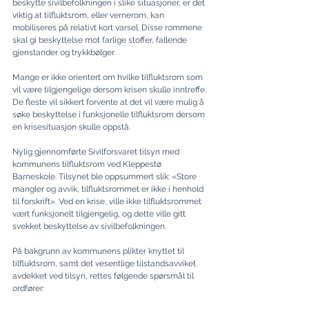
beskytte sivil­befolk­ningen i slike situasjoner, er det 
viktig at tilfluktsrom, eller vernerom, kan 
mobiliseres på relativt kort varsel. Disse rommene 
skal gi beskyttelse mot farlige stoffer, fallende 
gjenstander og trykkbølger.
Mange er ikke orientert om hvilke tilfluktsrom som 
vil være tilgjengelige dersom krisen skulle inntreffe. 
De fleste vil sikkert forvente at det vil være mulig å 
søke beskyttelse i funksjonelle tilfluktsrom dersom 
en krisesituasjon skulle oppstå.
Nylig gjennomførte Sivilforsvaret tilsyn med 
kommunens tilfluktsrom ved Kleppestø 
Barneskole. Tilsynet ble oppsummert slik: «Store 
mangler og avvik, tilfluktsrommet er ikke i henhold 
til forskrift». Ved en krise, ville ikke tilfluktsrommet 
vært funksjonelt tilgjengelig, og dette ville gitt 
svekket beskyttelse av sivilbefolkningen.
På bakgrunn av kommunens plikter knyttet til 
tilfluktsrom, samt det vesentlige tilstandsavviket 
avdekket ved tilsyn, rettes følgende spørsmål til 
ordfører: