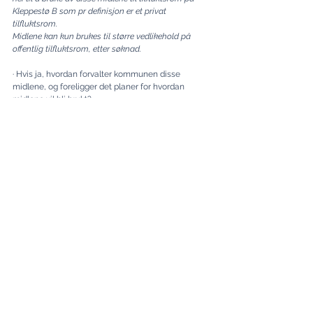
Kleppestø B som pr definisjon er et privat 
tilfluktsrom.
Midlene kan kun brukes til større vedlikehold på 
offentlig tilfluktsrom, etter søknad.
· Hvis ja, hvordan forvalter kommunen disse 
midlene, og foreligger det planer for hvordan 
midlene vil bli brukt?
Svar:
Nei, vi har ikke flere tilfluktsrom som vi kan søke om 
å få bruke midlene på.
· Har kommunen planer om å informere 
befolkningen om hvilke tilfluktsrom som vil være 
tilgjengelige i en krisesituasjon?
Svar:
Nei, kommunen har ikke tenkt å informere om dette 
ut over at elever og ansatte i skoler med tilfluktsrom 
holdes orientert. Det er Sivilforsvaret som er 
ansvarlig for informasjon om offentlige tilfluktsrom.