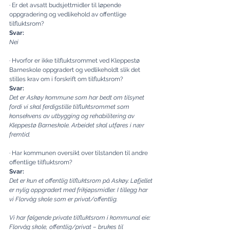
· Er det avsatt budsjettmidler til løpende 
oppgradering og vedlikehold av offentlige 
tilfluktsrom?
Svar:
Nei
· Hvorfor er ikke tilfluktsrommet ved Kleppestø 
Barneskole oppgradert og vedlikeholdt slik det 
stilles krav om i forskrift om tilfluktsrom?
Svar:
Det er Askøy kommune som har bedt om tilsynet 
fordi vi skal ferdigstille tilfluktsrommet som 
konsekvens av utbygging og rehabilitering av 
Kleppestø Barneskole. Arbeidet skal utføres i nær 
fremtid.
· Har kommunen oversikt over tilstanden til andre 
offentlige tilfluktsrom?
Svar:
Det er kun et offentlig tilfluktsrom på Askøy. Løfjellet 
er nylig oppgradert med frikjøpsmidler. I tillegg har 
vi Florvåg skole som er privat/offentlig.
Vi har følgende private tilfluktsrom i kommunal eie:
Florvåg skole, offentlig/privat – brukes til 