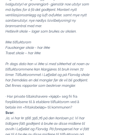
(valgutstyr) er grovrengjort- gjenstår noe utstyr som 
må byttes for å få det godkjent. Montert nytt 
ventilasjonsanlegg og luft avfukter, samt mye nytt 
sanitærutstyr, nye nødlys (sivilbelysning) ny 
brannsentral med mer.
Hetlevik skole – lager som brukes av skolen.
Ikke tilfluktsrom
Fauskanger skole - har ikke
Træet skole – har ikke
Pr. dags dato kan vi ikke si med sikkerhet at noen av 
tilfluktsrommene kan klargjøres til bruk innen 72 
timer. Tilfluktsrommet i Løfjellet og på Florvåg skole 
har fremdeles en del mangler før de vil bli godkjent. 
Det finnes rapporter som beskriver mangler.
· Har private tiltakshavere «kjøpt» seg fri fra 
forpliktelsene til å etablere tilfluktsrom ved å 
betale inn «fritaksbeløp» til kommunen?
Svar:
Ja, vi har kr 566 356,76 på den kontoen p.t. Vi har 
tidligere fått godkjent å bruke av disse midlene til 
avvik i Løfjellet og Florvåg. På forespørsel har vi fått 
nei til å bruke av disse midlene til tilfluktsrom på 