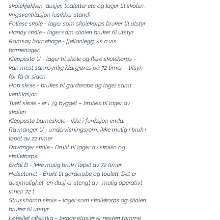
skolekjøkken, dusjer, toaletter etc og lager til skolen, 
krigsventilasjon (usikker stand)
Follese skole - lager som skolekorps bruker til utstyr
Hanøy skole - lager som skolen bruker til utstyr
Ramsøy barnehage - fjellanlegg vis a vis 
barnehagen
Kleppestø U - lager til skole og flere skolekorps – 
kan mest sannsynlig klargjøres på 72 timer – tilsyn 
for få år siden.
Hop skole - brukes til garderobe og lager samt 
ventilasjon
Tveit skole - er i 79 bygget – brukes til lager av 
skolen
Kleppestø barneskole - ikke i funksjon enda.
Ravnanger U - undervisningsrom, ikke mulig i bruk i 
løpet av 72 timer.
Davanger skole - Brukt til lager av skolen og 
skolekorps.
Erdal B - Ikke mulig bruk i løpet av 72 timer
Helsetunet - Brukt til garderobe og toalett. Det er 
dusjmulighet, en dusj er stengt av- mulig operativt 
innen 72 t
Strusshamn skole – lager som skolekorps og skolen 
bruker til utstyr
Løfjellet offentlig – begge etasjer er nesten tomme 