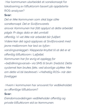
· Har kommunen utarbeidet et sonekonsept for 
lokalisering av tilfluktsrom basert på oppdaterte 
ROS-analyser?
Svar:
Det er ikke kommunen som skal lage slike 
sonekonsept. Det er Sivilforsvarets
ansvar. Kommunen har fått opplyst at dette arbeidet 
pågår. Pr dags dato er det unntatt
offentlig. Vi vet ikke når arbeidet blir fullført.
Videre kan det også opplyses at Sivilforsvaret med 
jevne mellomrom har test av tyfon-
varslingsanlegget i Kleppestø knyttet til at det er et 
offentlig tilfluktsrom i Løfjellet.
Kommunen har for øvrig et opplegg for 
«befolkningsvarsel» via SMS til bruk i fredstid. Dette 
systemet kan brukes f.eks. ved alvorlige ulykker. Mer 
om dette vil bli beskrevet i «Helhetlig ROS» når den 
foreligger.
· Hvem i kommunen har ansvaret for vedlikeholdet 
av offentlige tilfluktsrom?
Svar:
Eiendomsavdelingen vedlikeholder offentlig og 
private tilfluktsrom eid av kommunen.