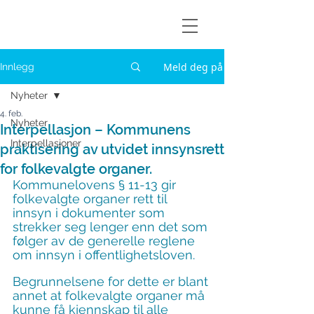
Askøylisten
Meld deg på
Innlegg
Nyheter
4. feb.
Nyheter
Interpellasjon – Kommunens
Interpellasjoner
praktisering av utvidet innsynsrett
for folkevalgte organer.
Kommunelovens § 11-13 gir 
folkevalgte organer rett til 
innsyn i dokumenter som 
strekker seg lenger enn det som 
følger av de generelle reglene 
om innsyn i offentlighetsloven.
Begrunnelsene for dette er blant 
annet at folkevalgte organer må 
kunne få kjennskap til alle 