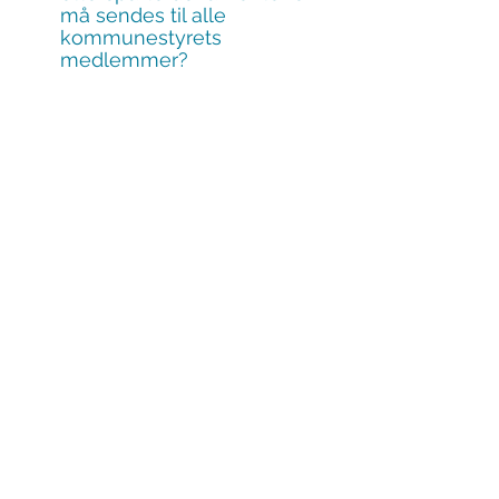
må sendes til alle 
kommunestyrets 
medlemmer?
Hva vil kommunedirektøren 
gjøre for å få gjennomført 
kommunestyrets vedtak om 
utvidet innsyn i K-sakene PS 
92/25 og FO 34/25?
Interpellasjoner